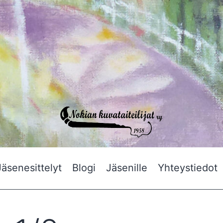
Nokian
Jäsenesittelyt
Blogi
Jäsenille
Yhteystiedot
Kuvataiteilijat