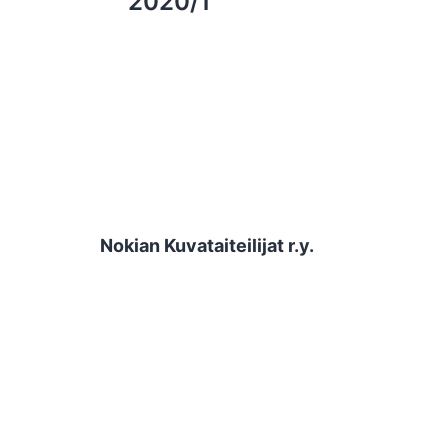
2020/1
selaus
Nokian Kuvataiteilijat r.y.