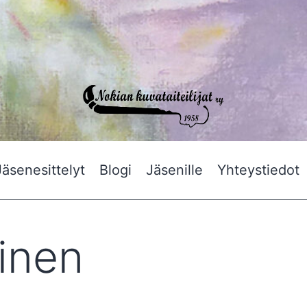
Nokian
Jäsenesittelyt
Blogi
Jäsenille
Yhteystiedot
Kuvataiteilijat
inen