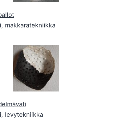
pallot
i, makkaratekniikka
elmävati
i, levytekniikka