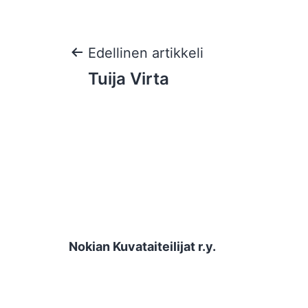
Artikkelien
Edellinen artikkeli
Tuija Virta
selaus
Nokian Kuvataiteilijat r.y.