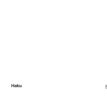
Haku
Hae…