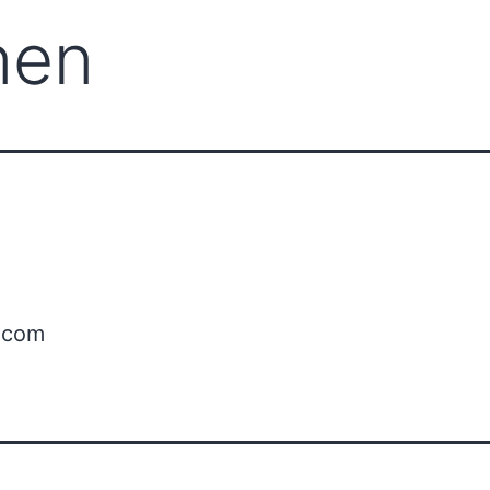
nen
.com