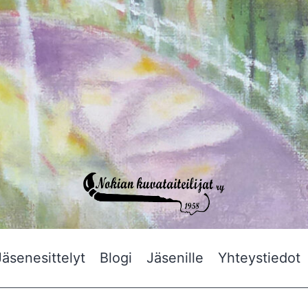
Nokian
Jäsenesittelyt
Blogi
Jäsenille
Yhteystiedot
Kuvataiteilijat