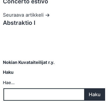
Concerto estivo
selaus
Seuraava artikkeli
Abstraktio I
Nokian Kuvataiteilijat r.y.
Haku
Hae…