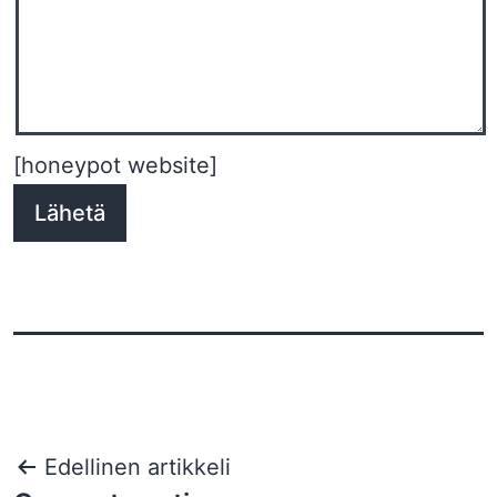
[honeypot website]
Artikkelien
Edellinen artikkeli