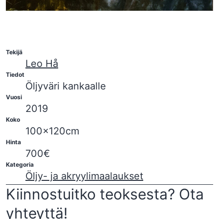
Tekijä
Leo Hå
Tiedot
Öljyväri kankaalle
Vuosi
2019
Koko
100×120cm
Hinta
700€
Kategoria
Öljy- ja akryylimaalaukset
Kiinnostuitko teoksesta? Ota
yhteyttä!