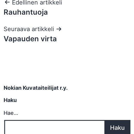
Artikkelien
Edellinen artikkeli
Rauhantuoja
selaus
Seuraava artikkeli
Vapauden virta
Nokian Kuvataiteilijat r.y.
Haku
Hae…